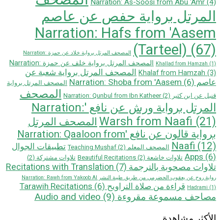
Narration: As-Soosi from Abu 'Amr
(4)
المرتل برواية حفص عن عاصم
Narration: Hafs from 'Aasem
(Tarteel)
(67)
المصحف المرتل برواية خلاد عن حمزة Narration:
المصحف المرتل برواية خلف عن حمزة Narration:
Khallad from Hamzah
(1)
المصحف المرتل برواية شعبة عن
Khalaf from Hamzah
(3)
عاصم Narration: Shoba from 'Aasem
(6)
المصحف المرتل برواية
المصحف
قنبل عن ابن كثير Narration: Qunbul from Ibn Katheer
(2)
المرتل برواية ورش عن نافع 'Narration:
Warsh from Naafi
(21)
المصحف المرتل
بروایة قالون عن نافع 'Narration: Qaaloon from
Naafi
(12)
تطبيقات الجوال
المصحف المعلم Teaching Mushaf
(2)
Apps
(6)
تلاوات خاشعة Beautiful Recitations
(2)
تلاوات مشتركة
(2)
تلاوات مصحوبة بالترجمة Recitations with Translation
(7)
رواية روح عن يعقوب الحضرمي من طريق طيبة النشر Narration: Rawh from Yakoob Al
قراءة من صلاة التراويح Tarawih Recitations
(6)
Hadrami
(1)
مصاحف مسموعة مقروءة Audio and video
(9)
الأكثر مشاهدة