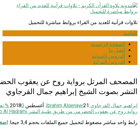
انتقل
إلى
المحتوى
تلاوات قرآنية للعديد من القراء بروابط مباشرة للتحميل
القائمة
الصفحة الرئيسية
اتصل بنا
الدروس الصوتية
الدروس المرئية
المصحف المرتل برواية روح عن يعقوب الحض
النشر بصوت الشيخ إبراهيم جمال القرجاوي
إبراهيم جمال القرجاوي Ibrahim Alqerjawi
21. أغسطس 2018
0
% تع
رواية روح عن يعقوب الحضرمي من طريق طيبة النشر Narration: Rawh from Yakoob Al Hadrami
رابط واحد مباشر مضغوط لتحميل جميع الملفات بحجم 3,4 جيجا:
اضغط