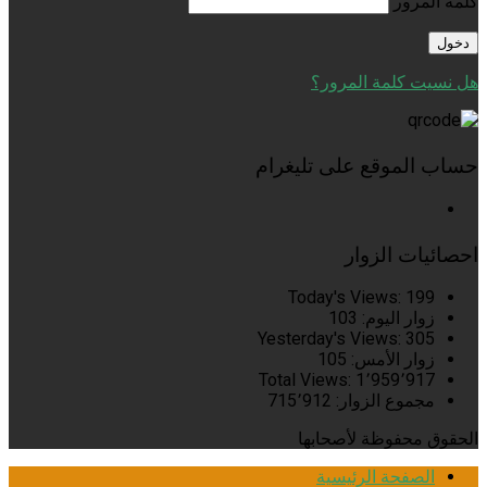
كلمة المرور
هل نسيت كلمة المرور؟
حساب الموقع على تليغرام
احصائيات الزوار
Today's Views:
199
زوار اليوم:
103
Yesterday's Views:
305
زوار الأمس:
105
Total Views:
1٬959٬917
مجموع الزوار:
715٬912
الحقوق محفوظة لأصحابها
الصفحة الرئيسية