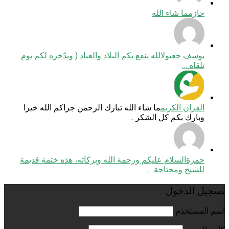
حازم
ما شاء الله
يوسف جعيول
الله ينفع بكم البلاد والعباد ( ويدّخره لكم يوم
تلقاه …
القران الكريم
ما شاء الله تبارك الرحمن جزاكم الله خيرا
وبارك بكم كل الشكر …
حمزة
السلام عليكم ورحمة الله وبركاته، هذه ختمة قديمة
للشيخ ومحتاجة …
تسجيل الدخول
اسم المستخدم