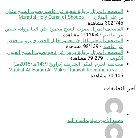
المصحف المرتل برواية شعبة عن عاصم بصوت الشيخ هتلان
بن علي الهتلان - Murattal Holy Quran of Shoaba...
-
302٬745 مشاهدة
المصحف المرتل بصوت الشيخ محمود علي البنا برواية حفص
عن عاصم
- 111٬054 مشاهدة
المصحف المعلم للقارئ محمود خليل الحصري برواية حفص
عن عاصم
- 92٬139 مشاهدة
المصحف المرتل برواية ورش عن نافع بصوت الشيخ العيون
الكوشي
- 79٬279 مشاهدة
مصحف الحرم المكي الشريف (تراويح 1439هـ/2018مـ) -
Mushaf Al-Haram Al-Makki (Tarawih Recitations ye...
-
70٬105 مشاهدة
آخر التعليقات
محمد الأمين ميندي
ماشاء الله