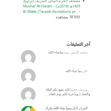
مصحف الحرم المكي الشريف (تراويح
1439هـ/2018مـ) - Mushaf Al-Haram
Al-Makki (Tarawih Recitations ye...
-
70٬051 مشاهدة
آخر التعليقات
محمد الأمين ميندي
ماشاء الله
حازم
ما شاء الله
يوسف جعيول
الله ينفع بكم البلاد
والعباد ( ويدّخره لكم يوم تلقاه …
القران الكريم
ما شاء الله تبارك