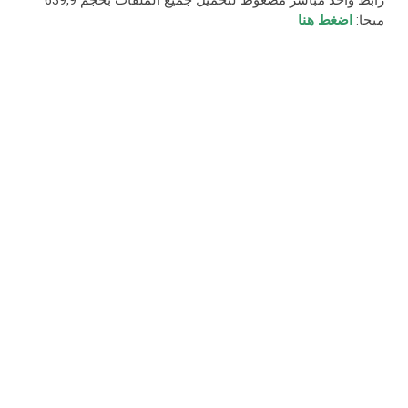
رابط واحد مباشر مضغوط لتحميل جميع الملفات بحجم 639,9
ميجا:
اضغط هنا