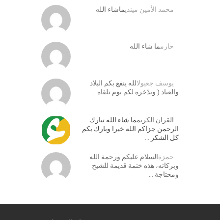
محمد الأمين ميندي
ماشاء الله
حازم
ما شاء الله
يوسف جعيول
الله ينفع بكم البلاد
والعباد ( ويدّخره لكم يوم تلقاه …
القران الكريم
ما شاء الله تبارك
الرحمن جزاكم الله خيرا وبارك بكم
كل الشكر …
حمزة
السلام عليكم ورحمة الله
وبركاته، هذه ختمة قديمة للشيخ
ومحتاجة …