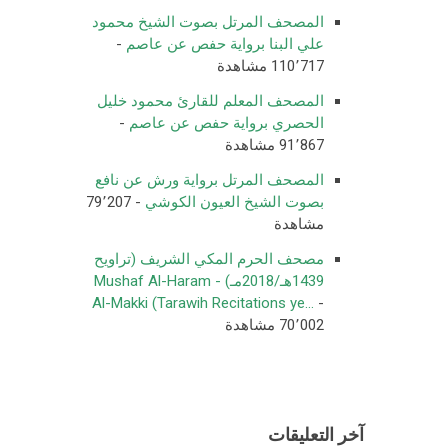
المصحف المرتل بصوت الشيخ محمود
علي البنا برواية حفص عن عاصم
-
110٬717 مشاهدة
المصحف المعلم للقارئ محمود خليل
الحصري برواية حفص عن عاصم
-
91٬867 مشاهدة
المصحف المرتل برواية ورش عن نافع
بصوت الشيخ العيون الكوشي
- 79٬207
مشاهدة
مصحف الحرم المكي الشريف (تراويح
1439هـ/2018مـ) - Mushaf Al-Haram
Al-Makki (Tarawih Recitations ye...
-
70٬002 مشاهدة
آخر التعليقات