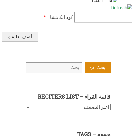
كود الكابتشا
*
ابحث
ابحث عن
عن
قائمة القراء – RECITERS LIST
قائمة
القراء
–
Reciters
وسوم – TAGS
List