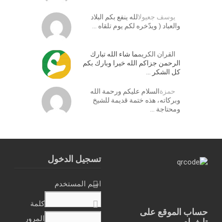
يوسف جعيول
الله ينفع بكم البلاد
والعباد ( ويدّخره لكم يوم تلقاه …
القران الكريم
ما شاء الله تبارك
الرحمن جزاكم الله خيرا وبارك بكم
كل الشكر …
حمزة
السلام عليكم ورحمة الله
وبركاته، هذه ختمة قديمة للشيخ
ومحتاجة …
تسجيل الدخول
اسم المستخدم
كلمة
حساب الموقع على
المرور
تليغرام