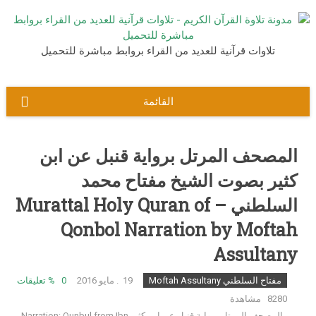
نتقل
لى
لمحتوى
تلاوات قرآنية للعديد من القراء بروابط مباشرة للتحميل
القائمة
المصحف المرتل برواية قنبل عن ابن
كثير بصوت الشيخ مفتاح محمد
السلطني – Murattal Holy Quran of
Qonbol Narration by Moftah
Assultany
مفتاح السلطني Moftah Assultany
19. مايو 2016
0
% تعليقات
8280 مشاهدة
المصحف المرتل برواية قنبل عن ابن كثير Narration: Qunbul from Ibn