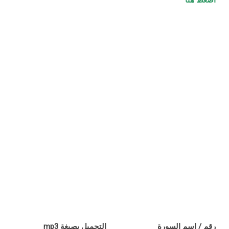
اضغط هنا
رقم / اسم السورة
التحميل بصيغة mp3