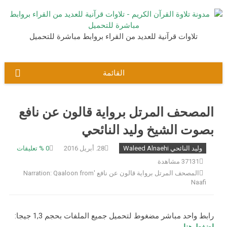
نتقل
لى
لمحتوى
تلاوات قرآنية للعديد من القراء بروابط مباشرة للتحميل
القائمة
المصحف المرتل برواية قالون عن نافع
بصوت الشيخ وليد النائحي
وليد النائحي Waleed Alnaehi
28. أبريل 2016
0
% تعليقات
37131 مشاهدة
المصحف المرتل بروایة قالون عن نافع 'Narration: Qaaloon from
Naafi
رابط واحد مباشر مضغوط لتحميل جميع الملفات بحجم 1,3 جيجا: