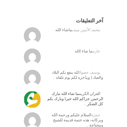
آخر التعليقات
محمد الأمين ميندي
ماشاء الله
حازم
ما شاء الله
يوسف جعيول
الله ينفع بكم البلاد
والعباد ( ويدّخره لكم يوم تلقاه …
القران الكريم
ما شاء الله تبارك
الرحمن جزاكم الله خيرا وبارك بكم
كل الشكر …
حمزة
السلام عليكم ورحمة الله
وبركاته، هذه ختمة قديمة للشيخ
ومحتاجة …