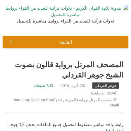
نتقل
لى
لمحتوى
تلاوات قرآنية للعديد من القراء بروابط مباشرة للتحميل
القائمة
المصحف المرتل برواية قالون بصوت
الشيخ جوهر القردلي
جوهر القردلي
25. أبريل 2016
0
% تعليقات
10294 مشاهدة
المصحف المرتل بروایة قالون عن نافع 'Narration: Qaaloon from
Naafi
رابط واحد مباشر مضغوط لتحميل جميع الملفات بحجم 1,2 جيجا: