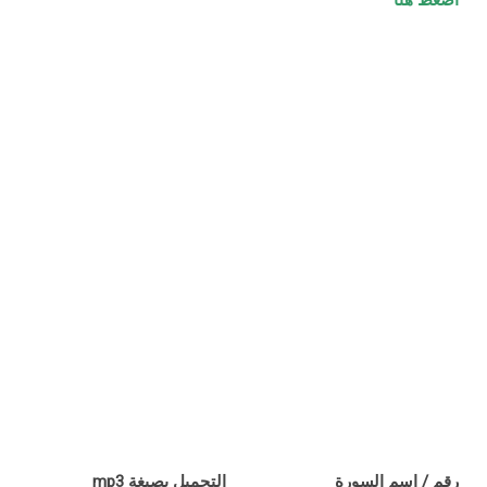
اضغط هنا
رقم / اسم السورة
التحميل بصيغة mp3