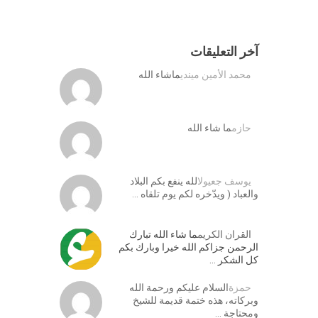
آخر التعليقات
محمد الأمين ميندي
ماشاء الله
حازم
ما شاء الله
يوسف جعيول
الله ينفع بكم البلاد
والعباد ( ويدّخره لكم يوم تلقاه …
القران الكريم
ما شاء الله تبارك
الرحمن جزاكم الله خيرا وبارك بكم
كل الشكر …
حمزة
السلام عليكم ورحمة الله
وبركاته، هذه ختمة قديمة للشيخ
ومحتاجة …