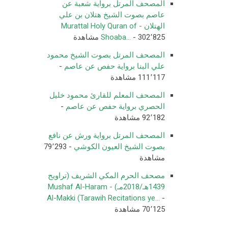
المصحف المرتل برواية شعبة عن
عاصم بصوت الشيخ هتلان بن علي
الهتلان - Murattal Holy Quran of
- 302٬825 مشاهدة
Shoaba...
المصحف المرتل بصوت الشيخ محمود
علي البنا برواية حفص عن عاصم
-
111٬117 مشاهدة
المصحف المعلم للقارئ محمود خليل
الحصري برواية حفص عن عاصم
-
92٬182 مشاهدة
المصحف المرتل برواية ورش عن نافع
بصوت الشيخ العيون الكوشي
- 79٬293
مشاهدة
مصحف الحرم المكي الشريف (تراويح
1439هـ/2018مـ) - Mushaf Al-Haram
Al-Makki (Tarawih Recitations ye...
-
70٬125 مشاهدة