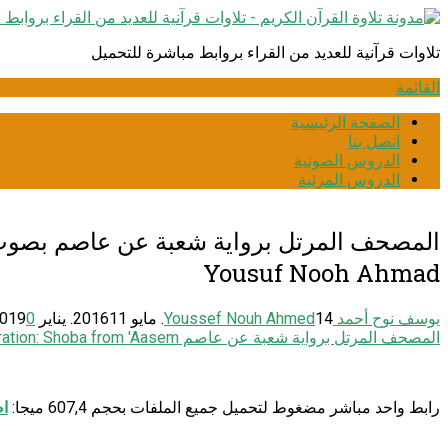
انتقل
إلى
تلاوات قرآنية للعديد من القراء بروابط مباشرة للتحميل
المحتوى
القائمة
الصفحة الرئيسية
اتصل بنا
الدروس الصوتية
الدروس المرئية
Yousuf Nooh Ahmad
يوسف نوح أحمد Youssef Nouh Ahmed
14. مايو 2016
11. يناير 2019
0
المصحف المرتل برواية شعبة عن عاصم Narration: Shoba from 'Aasem
رابط واحد مباشر مضغوط لتحميل جميع الملفات بحجم 607,4 ميجا:
اض