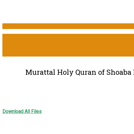
اصم بصوت الشيخ يوسف بن نوح أحمد – Murattal Holy Quran of Shoaba Narration by
Download All Files