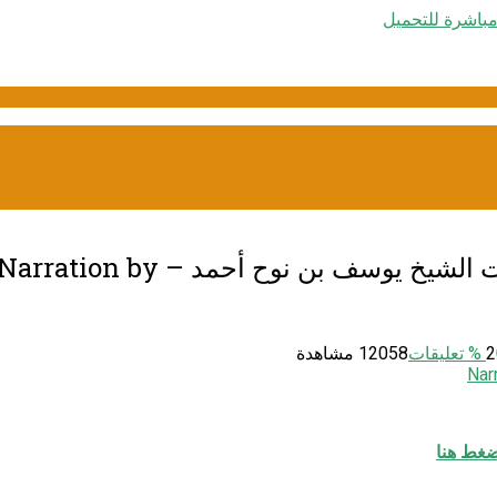
المصحف المرتل برواية شعبة عن ع
% تعليقات
12058 مشاهدة
غط هنا