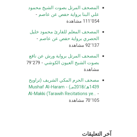
المصحف المرتل بصوت الشيخ محمود
علي البنا برواية حفص عن عاصم
-
111٬054 مشاهدة
المصحف المعلم للقارئ محمود خليل
الحصري برواية حفص عن عاصم
-
92٬137 مشاهدة
المصحف المرتل برواية ورش عن نافع
بصوت الشيخ العيون الكوشي
- 79٬279
مشاهدة
مصحف الحرم المكي الشريف (تراويح
1439هـ/2018مـ) - Mushaf Al-Haram
Al-Makki (Tarawih Recitations ye...
-
70٬105 مشاهدة
آخر التعليقات