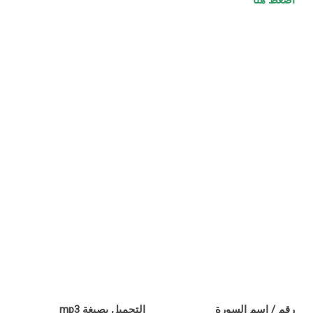
اضغط هنا
رقم / اسم السورة
التحميل بصيغة mp3