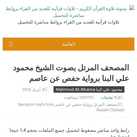
نتقل
لى
لمحتوى
تلاوات قرآنية للعديد من القراء بروابط مباشرة للتحميل
القائمة
المصحف المرتل بصوت الشيخ محمود
علي البنا برواية حفص عن عاصم
محمود علي البنا Mahmoud Ali Albanna
6. أبريل 2016
2
% تعليقات
102975 مشاهدة
المصحف المرتل برواية حفص عن عاصم Narration: Hafs from
'Aasem (Tarteel)
رابط واحد مباشر مضغوط لتحميل جميع الملفات بحجم 1,4 جيجا: