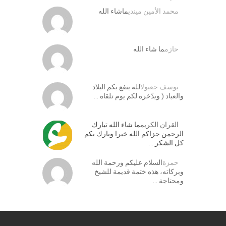
محمد الأمين ميندي
ماشاء الله
حازم
ما شاء الله
يوسف جعيول
الله ينفع بكم البلاد
والعباد ( ويدّخره لكم يوم تلقاه …
القران الكريم
ما شاء الله تبارك
الرحمن جزاكم الله خيرا وبارك بكم
كل الشكر …
حمزة
السلام عليكم ورحمة الله
وبركاته، هذه ختمة قديمة للشيخ
ومحتاجة …