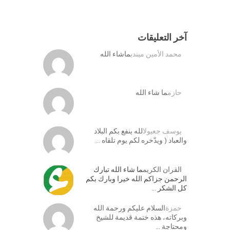
آخر التعليقات
محمد الأمين ميندي
ماشاء الله
حازم
ما شاء الله
يوسف جعيول
الله ينفع بكم البلاد
والعباد ( ويدّخره لكم يوم تلقاه …
القران الكريم
ما شاء الله تبارك
الرحمن جزاكم الله خيرا وبارك بكم
كل الشكر …
حمزة
السلام عليكم ورحمة الله
وبركاته، هذه ختمة قديمة للشيخ
ومحتاجة …