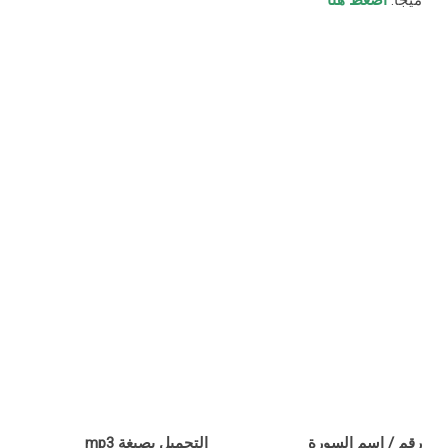
ميجا:
اضغط هنا
رقم / اسم السورة
التحميل بصيغة mp3