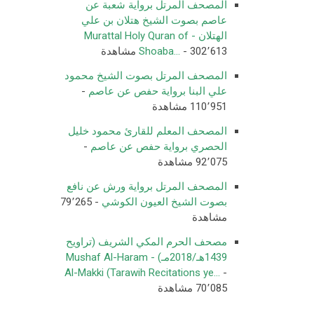
المصحف المرتل برواية شعبة عن
عاصم بصوت الشيخ هتلان بن علي
الهتلان - Murattal Holy Quran of
- 302٬613 مشاهدة
Shoaba...
المصحف المرتل بصوت الشيخ محمود
علي البنا برواية حفص عن عاصم
-
110٬951 مشاهدة
المصحف المعلم للقارئ محمود خليل
الحصري برواية حفص عن عاصم
-
92٬075 مشاهدة
المصحف المرتل برواية ورش عن نافع
بصوت الشيخ العيون الكوشي
- 79٬265
مشاهدة
مصحف الحرم المكي الشريف (تراويح
1439هـ/2018مـ) - Mushaf Al-Haram
Al-Makki (Tarawih Recitations ye...
-
70٬085 مشاهدة