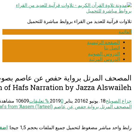
انتقل
إلى
المحتوى
تلاوات قرآنية للعديد من القراء بروابط مباشرة للتحميل
القائمة
الصفحة الرئيسية
اتصل بنا
الدروس الصوتية
الدروس المرئية
المصحف المرتل برواية حفص عن عاصم بصوت 
 of Hafs Narration by Jazza Alswaileh
جزاع الصويلح
18. يونيو 2016
2. يناير 2019
0
% تعليقات
10609 مشاهدة
المصحف المرتل برواية حفص عن عاصم Narration: Hafs from 'Aasem (Tarteel)
رابط واحد مباشر مضغوط لتحميل جميع الملفات بحجم 1,5 جيجا:
اضغط