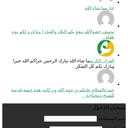
حازم
ما شاء الله
يوسف جعيول
الله ينفع بكم البلاد والعباد ( ويدّخره لكم يوم
تلقاه …
القران الكريم
ما شاء الله تبارك الرحمن جزاكم الله خيرا
وبارك بكم كل الشكر …
حمزة
السلام عليكم ورحمة الله وبركاته، هذه ختمة قديمة
للشيخ ومحتاجة …
تسجيل الدخول
اسم المستخدم