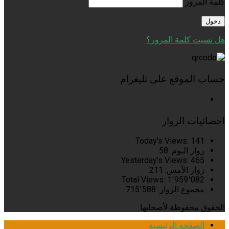
كلمة المرور
هل نسيت كلمة المرور؟
حساب الموقع على تليغرام
احصائيات الزوار
Today's Views:
141
زوار اليوم:
58
Yesterday's Views:
465
زوار الأمس:
211
Total Views:
1٬959٬082
مجموع الزوار:
715٬588
الحقوق محفوظة لأصحابها
الصفحة الرئيسية