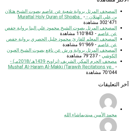
المصحف المرتل برواية شعبة عن عاصم بصوت الشيخ هتلان
بن علي الهتلان - Murattal Holy Quran of Shoaba...
-
302٬471 مشاهدة
المصحف المرتل بصوت الشيخ محمود علي البنا برواية حفص
عن عاصم
- 110٬843 مشاهدة
المصحف المعلم للقارئ محمود خليل الحصري برواية حفص
عن عاصم
- 91٬969 مشاهدة
المصحف المرتل برواية ورش عن نافع بصوت الشيخ العيون
الكوشي
- 79٬237 مشاهدة
مصحف الحرم المكي الشريف (تراويح 1439هـ/2018مـ) -
Mushaf Al-Haram Al-Makki (Tarawih Recitations ye...
-
70٬044 مشاهدة
آخر التعليقات
محمد الأمين ميندي
ماشاء الله