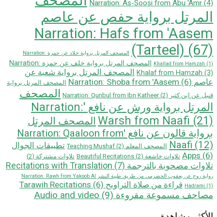
المصحف
Narration: As-Soosi from Abu 'Amr
(4)
المرتل برواية حفص عن عاصم
Narration: Hafs from 'Aasem
(Tarteel)
(67)
المصحف المرتل برواية خلاد عن حمزة Narration:
المصحف المرتل برواية خلف عن حمزة Narration:
Khallad from Hamzah
(1)
المصحف المرتل برواية شعبة عن
Khalaf from Hamzah
(3)
عاصم Narration: Shoba from 'Aasem
(6)
المصحف المرتل برواية
المصحف
قنبل عن ابن كثير Narration: Qunbul from Ibn Katheer
(2)
المرتل برواية ورش عن نافع 'Narration:
Warsh from Naafi
(21)
المصحف المرتل
بروایة قالون عن نافع 'Narration: Qaaloon from
Naafi
(12)
تطبيقات الجوال
المصحف المعلم Teaching Mushaf
(2)
Apps
(6)
تلاوات خاشعة Beautiful Recitations
(2)
تلاوات مشتركة
(2)
تلاوات مصحوبة بالترجمة Recitations with Translation
(7)
رواية روح عن يعقوب الحضرمي من طريق طيبة النشر Narration: Rawh from Yakoob Al
قراءة من صلاة التراويح Tarawih Recitations
(6)
Hadrami
(1)
مصاحف مسموعة مقروءة Audio and video
(9)
الأكثر مشاهدة