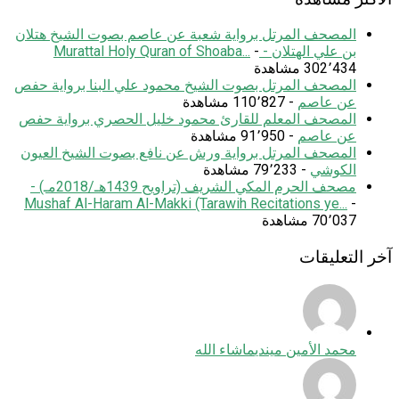
المصحف المرتل برواية شعبة عن عاصم بصوت الشيخ هتلان
بن علي الهتلان - Murattal Holy Quran of Shoaba...
-
302٬434 مشاهدة
المصحف المرتل بصوت الشيخ محمود علي البنا برواية حفص
عن عاصم
- 110٬827 مشاهدة
المصحف المعلم للقارئ محمود خليل الحصري برواية حفص
عن عاصم
- 91٬950 مشاهدة
المصحف المرتل برواية ورش عن نافع بصوت الشيخ العيون
الكوشي
- 79٬233 مشاهدة
مصحف الحرم المكي الشريف (تراويح 1439هـ/2018مـ) -
Mushaf Al-Haram Al-Makki (Tarawih Recitations ye...
-
70٬037 مشاهدة
آخر التعليقات
محمد الأمين ميندي
ماشاء الله