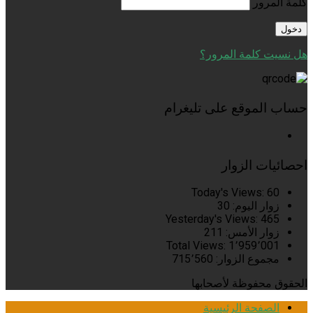
كلمة المرور
هل نسيت كلمة المرور؟
حساب الموقع على تليغرام
احصائيات الزوار
Today's Views:
60
زوار اليوم:
30
Yesterday's Views:
465
زوار الأمس:
211
Total Views:
1٬959٬001
مجموع الزوار:
715٬560
الحقوق محفوظة لأصحابها
الصفحة الرئيسية