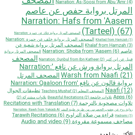
المصحف
Narration: As-Soosi from Abu 'Amr
(4)
المرتل برواية حفص عن عاصم
Narration: Hafs from 'Aasem
(Tarteel)
(67)
المصحف المرتل برواية خلاد عن حمزة Narration:
المصحف المرتل برواية خلف عن حمزة Narration:
Khallad from Hamzah
(1)
المصحف المرتل برواية شعبة عن
Khalaf from Hamzah
(3)
عاصم Narration: Shoba from 'Aasem
(6)
المصحف المرتل برواية
المصحف
قنبل عن ابن كثير Narration: Qunbul from Ibn Katheer
(2)
المرتل برواية ورش عن نافع 'Narration:
Warsh from Naafi
(21)
المصحف المرتل
بروایة قالون عن نافع 'Narration: Qaaloon from
Naafi
(12)
تطبيقات الجوال
المصحف المعلم Teaching Mushaf
(2)
Apps
(6)
تلاوات خاشعة Beautiful Recitations
(2)
تلاوات مشتركة
(2)
تلاوات مصحوبة بالترجمة Recitations with Translation
(7)
رواية روح عن يعقوب الحضرمي من طريق طيبة النشر Narration: Rawh from Yakoob Al
قراءة من صلاة التراويح Tarawih Recitations
(6)
Hadrami
(1)
مصاحف مسموعة مقروءة Audio and video
(9)
الأكثر مشاهدة