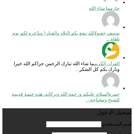
حازم
ما شاء الله
يوسف جعيول
الله ينفع بكم البلاد والعباد ( ويدّخره لكم يوم
تلقاه …
القران الكريم
ما شاء الله تبارك الرحمن جزاكم الله خيرا
وبارك بكم كل الشكر …
حمزة
السلام عليكم ورحمة الله وبركاته، هذه ختمة قديمة
للشيخ ومحتاجة …
تسجيل الدخول
اسم المستخدم