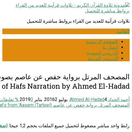
انتقل
إلى
المحتوى
تلاوات قرآنية للعديد من القراء بروابط مباشرة للتحميل
القائمة
الصفحة الرئيسية
اتصل بنا
الدروس الصوتية
الدروس المرئية
المصحف المرتل برواية حفص عن عاصم بصوت 
 of Hafs Narration by Ahmed El-Hadad
أحمد الحداد Ahmed Al-Hadad
4. يوليو 2016
2. يناير 2019
0
% تعليقات
المصحف المرتل برواية حفص عن عاصم Narration: Hafs from 'Aasem (Tarteel)
رابط واحد مباشر مضغوط لتحميل جميع الملفات بحجم 1,2 جيجا:
اضغط