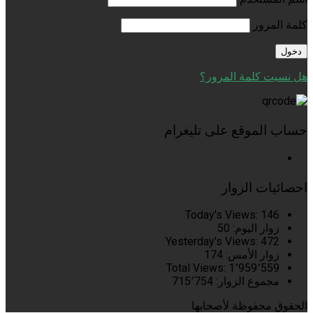
كلمة المرور
هل نسيت كلمة المرور؟
حساب الموقع على تليغرام
احصائيات الزوار
Today's Views:
146
زوار اليوم:
50
Yesterday's Views:
472
زوار الأمس:
174
Total Views:
1٬959٬559
مجموع الزوار:
715٬754
الحقوق محفوظة لأصحابها