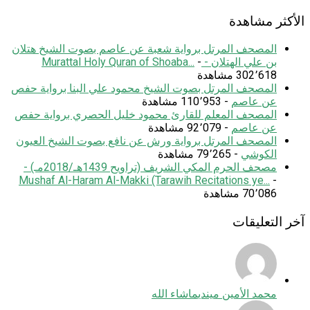
الأكثر مشاهدة
المصحف المرتل برواية شعبة عن عاصم بصوت الشيخ هتلان
بن علي الهتلان - Murattal Holy Quran of Shoaba...
-
302٬618 مشاهدة
المصحف المرتل بصوت الشيخ محمود علي البنا برواية حفص
عن عاصم
- 110٬953 مشاهدة
المصحف المعلم للقارئ محمود خليل الحصري برواية حفص
عن عاصم
- 92٬079 مشاهدة
المصحف المرتل برواية ورش عن نافع بصوت الشيخ العيون
الكوشي
- 79٬265 مشاهدة
مصحف الحرم المكي الشريف (تراويح 1439هـ/2018مـ) -
Mushaf Al-Haram Al-Makki (Tarawih Recitations ye...
-
70٬086 مشاهدة
آخر التعليقات
محمد الأمين ميندي
ماشاء الله