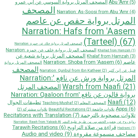
Abu 'Amr
(5)
المصحف المرتل برواية السوسي عن أبي عمرو
المصحف
Narration: As-Soosi from Abu 'Amr
(4)
المرتل برواية حفص عن عاصم
Narration: Hafs from 'Aasem
(Tarteel)
(67)
المصحف المرتل برواية خلاد عن حمزة Narration:
المصحف المرتل برواية خلف عن حمزة Narration:
Khallad from Hamzah
(1)
المصحف المرتل برواية شعبة عن
Khalaf from Hamzah
(3)
عاصم Narration: Shoba from 'Aasem
(6)
المصحف المرتل برواية
المصحف
قنبل عن ابن كثير Narration: Qunbul from Ibn Katheer
(2)
المرتل برواية ورش عن نافع 'Narration:
Warsh from Naafi
(21)
المصحف المرتل
بروایة قالون عن نافع 'Narration: Qaaloon from
Naafi
(12)
تطبيقات الجوال
المصحف المعلم Teaching Mushaf
(2)
Apps
(6)
تلاوات خاشعة Beautiful Recitations
(2)
تلاوات مشتركة
(2)
تلاوات مصحوبة بالترجمة Recitations with Translation
(7)
رواية روح عن يعقوب الحضرمي من طريق طيبة النشر Narration: Rawh from Yakoob Al
قراءة من صلاة التراويح Tarawih Recitations
(6)
Hadrami
(1)
مصاحف مسموعة مقروءة Audio and video
(9)