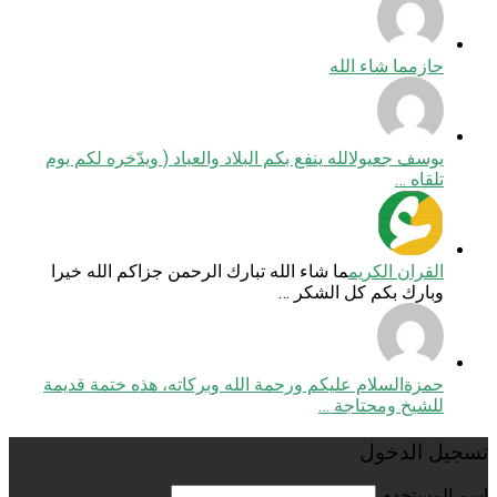
حازم
ما شاء الله
يوسف جعيول
الله ينفع بكم البلاد والعباد ( ويدّخره لكم يوم
تلقاه …
القران الكريم
ما شاء الله تبارك الرحمن جزاكم الله خيرا
وبارك بكم كل الشكر …
حمزة
السلام عليكم ورحمة الله وبركاته، هذه ختمة قديمة
للشيخ ومحتاجة …
تسجيل الدخول
اسم المستخدم