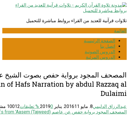
انتقل
إلى
المحتوى
تلاوات قرآنية للعديد من القراء بروابط مباشرة للتحميل
القائمة
الصفحة الرئيسية
اتصل بنا
الدروس الصوتية
الدروس المرئية
المصحف المجود برواية حفص بصوت الشيخ عبد
of Hafs Narration by abdul Razzaq al
Dulaimi
عبدالرزاق الدليمي
8. مايو 2016
11. يناير 2019
0
% تعليقات
10012 مشاهدة
المصحف المجود برواية حفص عن عاصم Narration: Hafs from 'Aasem (Tajweed)