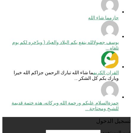
حازم
ما شاء الله
يوسف جعيول
الله ينفع بكم البلاد والعباد ( ويدّخره لكم يوم
تلقاه …
القران الكريم
ما شاء الله تبارك الرحمن جزاكم الله خيرا
وبارك بكم كل الشكر …
حمزة
السلام عليكم ورحمة الله وبركاته، هذه ختمة قديمة
للشيخ ومحتاجة …
تسجيل الدخول
اسم المستخدم