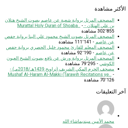
الأكثر مشاهدة
المصحف المرتل برواية شعبة عن عاصم بصوت الشيخ هتلان
بن علي الهتلان - Murattal Holy Quran of Shoaba...
-
302٬855 مشاهدة
المصحف المرتل بصوت الشيخ محمود علي البنا برواية حفص
عن عاصم
- 111٬141 مشاهدة
المصحف المعلم للقارئ محمود خليل الحصري برواية حفص
عن عاصم
- 92٬190 مشاهدة
المصحف المرتل برواية ورش عن نافع بصوت الشيخ العيون
الكوشي
- 79٬295 مشاهدة
مصحف الحرم المكي الشريف (تراويح 1439هـ/2018مـ) -
Mushaf Al-Haram Al-Makki (Tarawih Recitations ye...
-
70٬126 مشاهدة
آخر التعليقات
محمد الأمين ميندي
ماشاء الله