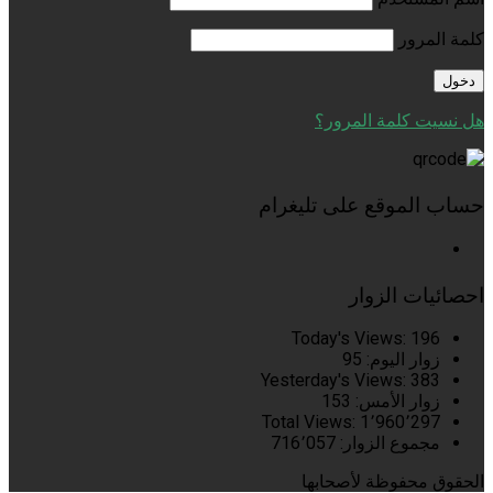
كلمة المرور
هل نسيت كلمة المرور؟
حساب الموقع على تليغرام
احصائيات الزوار
Today's Views:
196
زوار اليوم:
95
Yesterday's Views:
383
زوار الأمس:
153
Total Views:
1٬960٬297
مجموع الزوار:
716٬057
الحقوق محفوظة لأصحابها