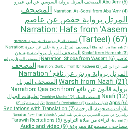
Abu 'Amr
(5)
المصحف المرتل برواية السوسي عن أبي عمرو
المصحف
Narration: As-Soosi from Abu 'Amr
(4)
المرتل برواية حفص عن عاصم
Narration: Hafs from 'Aasem
(Tarteel)
(67)
المصحف المرتل برواية خلاد عن حمزة Narration:
المصحف المرتل برواية خلف عن حمزة Narration:
Khallad from Hamzah
(1)
المصحف المرتل برواية شعبة عن
Khalaf from Hamzah
(3)
عاصم Narration: Shoba from 'Aasem
(6)
المصحف المرتل برواية
المصحف
قنبل عن ابن كثير Narration: Qunbul from Ibn Katheer
(2)
المرتل برواية ورش عن نافع 'Narration:
Warsh from Naafi
(21)
المصحف المرتل
بروایة قالون عن نافع 'Narration: Qaaloon from
Naafi
(12)
تطبيقات الجوال
المصحف المعلم Teaching Mushaf
(2)
Apps
(6)
تلاوات خاشعة Beautiful Recitations
(2)
تلاوات مشتركة
(2)
تلاوات مصحوبة بالترجمة Recitations with Translation
(7)
رواية روح عن يعقوب الحضرمي من طريق طيبة النشر Narration: Rawh from Yakoob Al
قراءة من صلاة التراويح Tarawih Recitations
(6)
Hadrami
(1)
مصاحف مسموعة مقروءة Audio and video
(9)