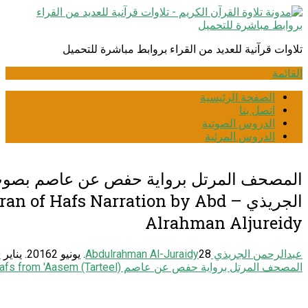
انتقل
إلى
المحتوى
تلاوات قرآنية للعديد من القراء بروابط مباشرة للتحميل
القائمة
الصفحة الرئيسية
اتصل بنا
الدروس الصوتية
الدروس المرئية
المصحف المرتل برواية حفص عن عاصم بصوت
الجريذي – of Hafs Narration by Abd
Alrahman Aljureidy
عبدالرحمن الجريذي Abdulrahman Al-Juraidy
28. يونيو 2016
2. يناير 2019
0
المصحف المرتل برواية حفص عن عاصم Narration: Hafs from 'Aasem (Tarteel)