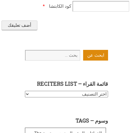
كود الكابتشا
*
ابحث
ابحث عن
عن
قائمة القراء – RECITERS LIST
قائمة
القراء
–
Reciters
وسوم – TAGS
List