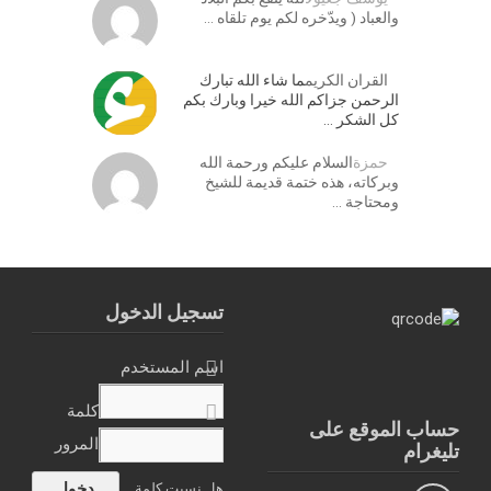
والعباد ( ويدّخره لكم يوم تلقاه …
القران الكريم
ما شاء الله تبارك
الرحمن جزاكم الله خيرا وبارك بكم
كل الشكر …
حمزة
السلام عليكم ورحمة الله
وبركاته، هذه ختمة قديمة للشيخ
ومحتاجة …
تسجيل الدخول
اسم المستخدم
كلمة
حساب الموقع على
المرور
تليغرام
هل نسيت كلمة