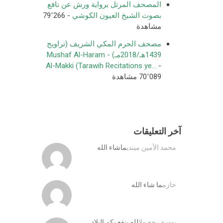
المصحف المرتل برواية ورش عن نافع
بصوت الشيخ العيون الكوشي
- 79٬266
مشاهدة
مصحف الحرم المكي الشريف (تراويح
1439هـ/2018مـ) - Mushaf Al-Haram
Al-Makki (Tarawih Recitations ye...
-
70٬089 مشاهدة
آخر التعليقات
محمد الأمين ميندي
ماشاء الله
حازم
ما شاء الله
يوسف جعيول
الله ينفع بكم البلاد