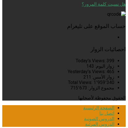
هل نسيت كلمة المرور؟
حساب الموقع على تليغرام
احصائيات الزوار
Today's Views:
399
زوار اليوم:
143
Yesterday's Views:
465
زوار الأمس:
211
Total Views:
1٬959٬340
مجموع الزوار:
715٬673
الحقوق محفوظة لأصحابها
الصفحة الرئيسية
اتصل بنا
الدروس الصوتية
الدروس المرئية