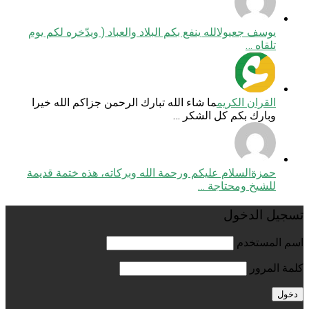
يوسف جعيول
الله ينفع بكم البلاد والعباد ( ويدّخره لكم يوم
تلقاه …
القران الكريم
ما شاء الله تبارك الرحمن جزاكم الله خيرا
وبارك بكم كل الشكر …
حمزة
السلام عليكم ورحمة الله وبركاته، هذه ختمة قديمة
للشيخ ومحتاجة …
تسجيل الدخول
اسم المستخدم
كلمة المرور