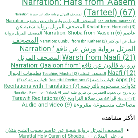
Narration: Hafs from 'Aasem
(Tarteel)
(67)
المصحف المرتل برواية خلاد عن حمزة Narration:
المصحف المرتل برواية خلف عن حمزة Narration:
Khallad from Hamzah
(1)
المصحف المرتل برواية شعبة عن
Khalaf from Hamzah
(3)
عاصم Narration: Shoba from 'Aasem
(6)
المصحف المرتل برواية
المصحف
قنبل عن ابن كثير Narration: Qunbul from Ibn Katheer
(2)
المرتل برواية ورش عن نافع 'Narration:
Warsh from Naafi
(21)
المصحف المرتل
بروایة قالون عن نافع 'Narration: Qaaloon from
Naafi
(12)
تطبيقات الجوال
المصحف المعلم Teaching Mushaf
(2)
Apps
(6)
تلاوات خاشعة Beautiful Recitations
(2)
تلاوات مشتركة
(2)
تلاوات مصحوبة بالترجمة Recitations with Translation
(7)
رواية روح عن يعقوب الحضرمي من طريق طيبة النشر Narration: Rawh from Yakoob Al
قراءة من صلاة التراويح Tarawih Recitations
(6)
Hadrami
(1)
مصاحف مسموعة مقروءة Audio and video
(9)
الأكثر مشاهدة
المصحف المرتل برواية شعبة عن عاصم بصوت الشيخ هتلان
بن علي الهتلان - Murattal Holy Quran of Shoaba...
-