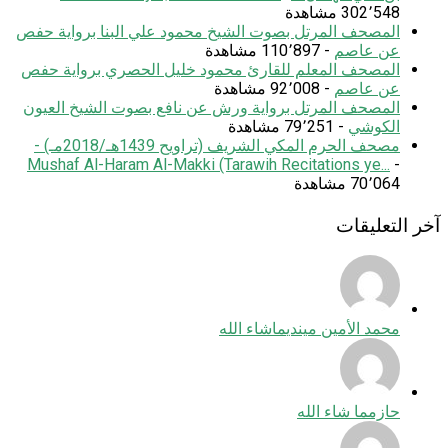
302٬548 مشاهدة
المصحف المرتل بصوت الشيخ محمود علي البنا برواية حفص
عن عاصم
- 110٬897 مشاهدة
المصحف المعلم للقارئ محمود خليل الحصري برواية حفص
عن عاصم
- 92٬008 مشاهدة
المصحف المرتل برواية ورش عن نافع بصوت الشيخ العيون
الكوشي
- 79٬251 مشاهدة
مصحف الحرم المكي الشريف (تراويح 1439هـ/2018مـ) -
Mushaf Al-Haram Al-Makki (Tarawih Recitations ye...
-
70٬064 مشاهدة
آخر التعليقات
محمد الأمين ميندي
ماشاء الله
حازم
ما شاء الله