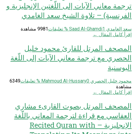
ترجمة معاني الآيات إلى اللّغتين الإنجليزية و
الفرنسية) – تلاوة الشيخ سعد الغامدي
سعد الغامدي Saad Al-Ghamdi
1
% تعليقات
9981 مشاهدة
إقرأ كامل المقال ←
المصحف المرتل للقارئ محمود خليل
الحصري مع ترجمة معاني الآيات إلى اللّغة
البوسنية
محمود خليل الحصري Mahmoud Al-Hussary
0
% تعليقات
6349
مشاهدة
إقرأ كامل المقال ←
المصحف المرتل بصوت القارىء مشاري
العفاسي مع قراءة لترجمة المعاني باللّغة
الإنجليزية – Recited Quran with