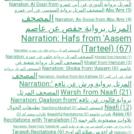
المرتل برواية الدوري عن أبي عمرو Narration: Al Douri from
Abu 'Amr
(5)
المصحف المرتل برواية السوسي عن أبي عمرو
المصحف
Narration: As-Soosi from Abu 'Amr
(4)
المرتل برواية حفص عن عاصم
Narration: Hafs from 'Aasem
(Tarteel)
(67)
المصحف المرتل برواية خلاد عن حمزة Narration:
المصحف المرتل برواية خلف عن حمزة Narration:
Khallad from Hamzah
(1)
المصحف المرتل برواية شعبة عن
Khalaf from Hamzah
(3)
عاصم Narration: Shoba from 'Aasem
(6)
المصحف المرتل برواية
المصحف
قنبل عن ابن كثير Narration: Qunbul from Ibn Katheer
(2)
المرتل برواية ورش عن نافع 'Narration:
Warsh from Naafi
(21)
المصحف المرتل
بروایة قالون عن نافع 'Narration: Qaaloon from
Naafi
(12)
تطبيقات الجوال
المصحف المعلم Teaching Mushaf
(2)
Apps
(6)
تلاوات خاشعة Beautiful Recitations
(2)
تلاوات مشتركة
(2)
تلاوات مصحوبة بالترجمة Recitations with Translation
(7)
رواية روح عن يعقوب الحضرمي من طريق طيبة النشر Narration: Rawh from Yakoob Al
قراءة من صلاة التراويح Tarawih Recitations
(6)
Hadrami
(1)