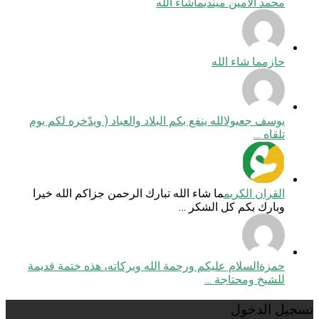
محمد الأمين ميندي
ماشاء الله
حازم
ما شاء الله
يوسف جعيول
الله ينفع بكم البلاد والعباد ( ويدّخره لكم يوم
تلقاه …
القران الكريم
ما شاء الله تبارك الرحمن جزاكم الله خيرا
وبارك بكم كل الشكر …
حمزة
السلام عليكم ورحمة الله وبركاته، هذه ختمة قديمة
للشيخ ومحتاجة …
تسجيل الدخول