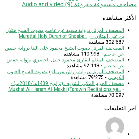
مصاحف مسموعة مقروءة Audio and video
(9)
الأكثر مشاهدة
المصحف المرتل برواية شعبة عن عاصم بصوت الشيخ هتلان
بن علي الهتلان - Murattal Holy Quran of Shoaba...
-
302٬687 مشاهدة
المصحف المرتل بصوت الشيخ محمود علي البنا برواية حفص
عن عاصم
- 110٬998 مشاهدة
المصحف المعلم للقارئ محمود خليل الحصري برواية حفص
عن عاصم
- 92٬118 مشاهدة
المصحف المرتل برواية ورش عن نافع بصوت الشيخ العيون
الكوشي
- 79٬275 مشاهدة
مصحف الحرم المكي الشريف (تراويح 1439هـ/2018مـ) -
Mushaf Al-Haram Al-Makki (Tarawih Recitations ye...
-
70٬097 مشاهدة
آخر التعليقات