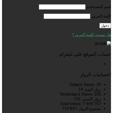
اسم المستخدم
كلمة المرور
هل نسيت كلمة المرور؟
حساب الموقع على تليغرام
احصائيات الزوار
Today's Views:
39
زوار اليوم:
24
Yesterday's Views:
305
زوار الأمس:
105
Total Views:
1٬959٬757
مجموع الزوار:
715٬833