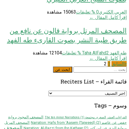
العربي الكثيري
0
% تعليقات
15063 مشاهدة
إقرأ كامل المقال ←
المصحف المرتل بروایة قالون عن نافع من
طریق طیبة النشر بصوت القارىء طه الفهد
طه الفهد Taha AlFahd
2
% تعليقات
12104 مشاهدة
إقرأ كامل المقال ←
تعدد
<السابق
1
2
ابحث
ابحث عن
صفحات
عن
قائمة القراء – Reciters List
المقالات
قائمة
القراء
–
وسوم – Tags
Reciters
List
المصحف المجود برواية
القراءات العشر الصغرى مجتمعة The ten minor Narrations
(1)
حفص عن عاصم Narration: Hafs from 'Aasem (Tajweed)
(2)
المصحف المرتل
المصحف
برواية البزي عن ابن كثير Narration: Al-Bazzi from Ibn Katheer
(2)