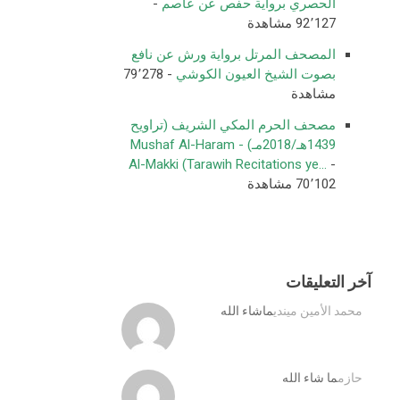
الحصري برواية حفص عن عاصم
-
92٬127 مشاهدة
المصحف المرتل برواية ورش عن نافع
بصوت الشيخ العيون الكوشي
- 79٬278
مشاهدة
مصحف الحرم المكي الشريف (تراويح
1439هـ/2018مـ) - Mushaf Al-Haram
Al-Makki (Tarawih Recitations ye...
-
70٬102 مشاهدة
آخر التعليقات
محمد الأمين ميندي
ماشاء الله
حازم
ما شاء الله