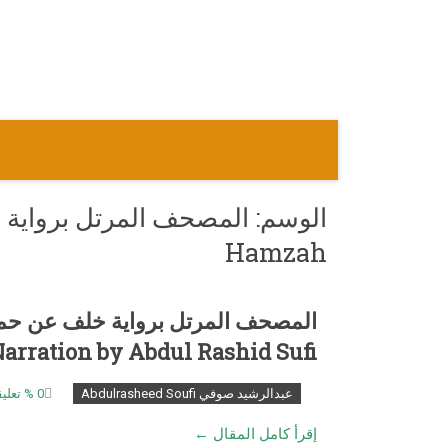
نتقل
لى
لمحتوى
الوسم:
Hamzah
Narration by Abdul Rashid Sufi
عبدالرشيد صوفي Abdulrasheed Soufi
0
% تعلي
إقرأ كامل المقال ←