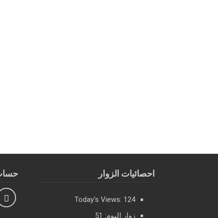
احصائيات الزوار
حساب 
Today's Views:
124
زوار اليوم:
51