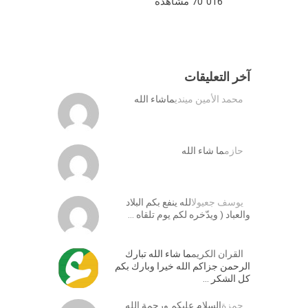
70٬016 مشاهدة
آخر التعليقات
محمد الأمين ميندي
ماشاء الله
حازم
ما شاء الله
يوسف جعيول
الله ينفع بكم البلاد
والعباد ( ويدّخره لكم يوم تلقاه …
القران الكريم
ما شاء الله تبارك
الرحمن جزاكم الله خيرا وبارك بكم
كل الشكر …
حمزة
السلام عليكم ورحمة الله