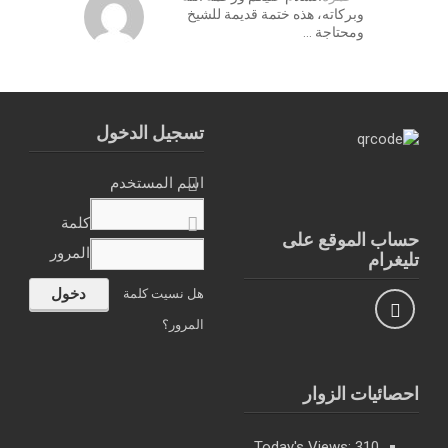
وبركاته، هذه ختمة قديمة للشيخ
ومحتاجة …
تسجيل الدخول
اسم المستخدم
كلمة
حساب الموقع على
المرور
تليغرام
هل نسيت كلمة
المرور؟
احصائيات الزوار
Today's Views:
310