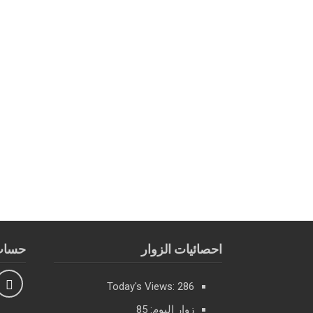
احصائيات الزوار
حساب 
Today's Views:
286
زوار اليوم:
85