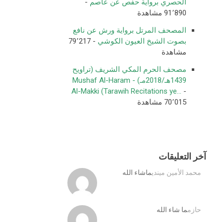
الحصري برواية حفص عن عاصم
-
91٬890 مشاهدة
المصحف المرتل برواية ورش عن نافع
بصوت الشيخ العيون الكوشي
- 79٬217
مشاهدة
مصحف الحرم المكي الشريف (تراويح
1439هـ/2018مـ) - Mushaf Al-Haram
Al-Makki (Tarawih Recitations ye...
-
70٬015 مشاهدة
آخر التعليقات
محمد الأمين ميندي
ماشاء الله
حازم
ما شاء الله