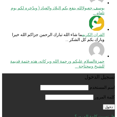
يوسف جعيول
الله ينفع بكم البلاد والعباد ( ويدّخره لكم يوم
تلقاه …
القران الكريم
ما شاء الله تبارك الرحمن جزاكم الله خيرا
وبارك بكم كل الشكر …
حمزة
السلام عليكم ورحمة الله وبركاته، هذه ختمة قديمة
للشيخ ومحتاجة …
تسجيل الدخول
اسم المستخدم
كلمة المرور
هل نسيت كلمة المرور؟