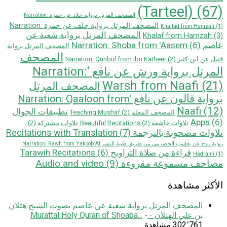
(Tarteel)
(67)
المصحف المرتل برواية خلاد عن حمزة Narration:
المصحف المرتل برواية خلف عن حمزة Narration:
Khallad from Hamzah
(1)
المصحف المرتل برواية شعبة عن
Khalaf from Hamzah
(3)
عاصم Narration: Shoba from 'Aasem
(6)
المصحف المرتل برواية
المصحف
قنبل عن ابن كثير Narration: Qunbul from Ibn Katheer
(2)
المرتل برواية ورش عن نافع 'Narration:
Warsh from Naafi
(21)
المصحف المرتل
بروایة قالون عن نافع 'Narration: Qaaloon from
Naafi
(12)
تطبيقات الجوال
المصحف المعلم Teaching Mushaf
(2)
Apps
(6)
تلاوات خاشعة Beautiful Recitations
(2)
تلاوات مشتركة
(2)
تلاوات مصحوبة بالترجمة Recitations with Translation
(7)
رواية روح عن يعقوب الحضرمي من طريق طيبة النشر Narration: Rawh from Yakoob Al
قراءة من صلاة التراويح Tarawih Recitations
(6)
Hadrami
(1)
مصاحف مسموعة مقروءة Audio and video
(9)
الأكثر مشاهدة
المصحف المرتل برواية شعبة عن عاصم بصوت الشيخ هتلان
بن علي الهتلان - Murattal Holy Quran of Shoaba...
-
302٬761 مشاهدة