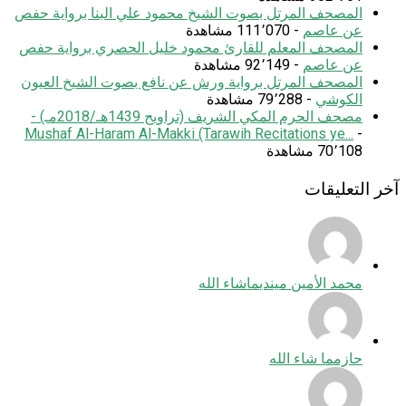
المصحف المرتل بصوت الشيخ محمود علي البنا برواية حفص
عن عاصم
- 111٬070 مشاهدة
المصحف المعلم للقارئ محمود خليل الحصري برواية حفص
عن عاصم
- 92٬149 مشاهدة
المصحف المرتل برواية ورش عن نافع بصوت الشيخ العيون
الكوشي
- 79٬288 مشاهدة
مصحف الحرم المكي الشريف (تراويح 1439هـ/2018مـ) -
Mushaf Al-Haram Al-Makki (Tarawih Recitations ye...
-
70٬108 مشاهدة
آخر التعليقات
محمد الأمين ميندي
ماشاء الله
حازم
ما شاء الله