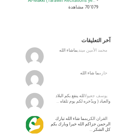
Al-Makki (Tarawih Recitations ye...
-
70٬079 مشاهدة
آخر التعليقات
محمد الأمين ميندي
ماشاء الله
حازم
ما شاء الله
يوسف جعيول
الله ينفع بكم البلاد
والعباد ( ويدّخره لكم يوم تلقاه …
القران الكريم
ما شاء الله تبارك
الرحمن جزاكم الله خيرا وبارك بكم
كل الشكر …