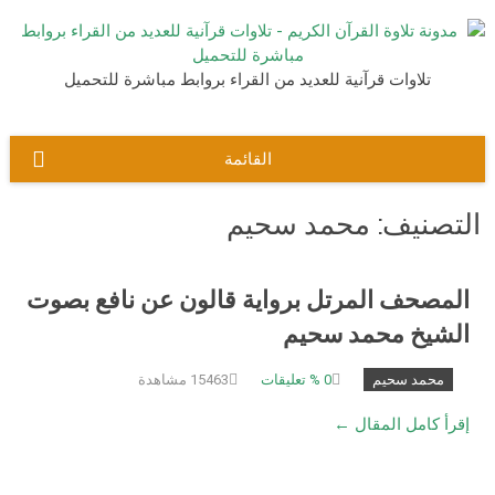
نتقل
لى
لمحتوى
تلاوات قرآنية للعديد من القراء بروابط مباشرة للتحميل
القائمة
التصنيف:
محمد سحيم
المصحف المرتل برواية قالون عن نافع بصوت
الشيخ محمد سحيم
محمد سحيم
0
% تعليقات
15463 مشاهدة
إقرأ كامل المقال ←