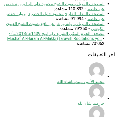
المصحف المرتل بصوت الشيخ محمود علي البنا برواية حفص
عن عاصم
- 110٬892 مشاهدة
المصحف المعلم للقارئ محمود خليل الحصري برواية حفص
عن عاصم
- 91٬994 مشاهدة
المصحف المرتل برواية ورش عن نافع بصوت الشيخ العيون
الكوشي
- 79٬250 مشاهدة
مصحف الحرم المكي الشريف (تراويح 1439هـ/2018مـ) -
Mushaf Al-Haram Al-Makki (Tarawih Recitations ye...
-
70٬062 مشاهدة
آخر التعليقات
محمد الأمين ميندي
ماشاء الله
حازم
ما شاء الله