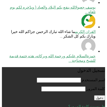
يوسف جعيول
الله ينفع بكم البلاد والعباد ( ويدّخره لكم يوم
تلقاه …
القران الكريم
ما شاء الله تبارك الرحمن جزاكم الله خيرا
وبارك بكم كل الشكر …
حمزة
السلام عليكم ورحمة الله وبركاته، هذه ختمة قديمة
للشيخ ومحتاجة …
تسجيل الدخول
اسم المستخدم
كلمة المرور
هل نسيت كلمة المرور؟