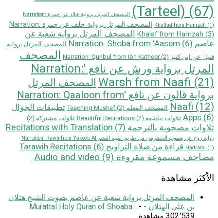
(Tarteel)
(67)
المصحف المرتل برواية خلاد عن حمزة Narration:
المصحف المرتل برواية خلف عن حمزة Narration:
Khallad from Hamzah
(1)
المصحف المرتل برواية شعبة عن
Khalaf from Hamzah
(3)
عاصم Narration: Shoba from 'Aasem
(6)
المصحف المرتل برواية
المصحف
قنبل عن ابن كثير Narration: Qunbul from Ibn Katheer
(2)
المرتل برواية ورش عن نافع 'Narration:
Warsh from Naafi
(21)
المصحف المرتل
بروایة قالون عن نافع 'Narration: Qaaloon from
Naafi
(12)
تطبيقات الجوال
المصحف المعلم Teaching Mushaf
(2)
Apps
(6)
تلاوات خاشعة Beautiful Recitations
(2)
تلاوات مشتركة
(2)
تلاوات مصحوبة بالترجمة Recitations with Translation
(7)
رواية روح عن يعقوب الحضرمي من طريق طيبة النشر Narration: Rawh from Yakoob Al
قراءة من صلاة التراويح Tarawih Recitations
(6)
Hadrami
(1)
مصاحف مسموعة مقروءة Audio and video
(9)
الأكثر مشاهدة
المصحف المرتل برواية شعبة عن عاصم بصوت الشيخ هتلان
بن علي الهتلان - Murattal Holy Quran of Shoaba...
-
302٬539 مشاهدة