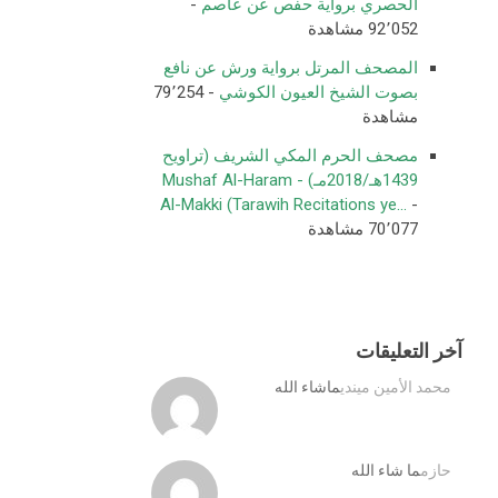
الحصري برواية حفص عن عاصم
-
92٬052 مشاهدة
المصحف المرتل برواية ورش عن نافع
بصوت الشيخ العيون الكوشي
- 79٬254
مشاهدة
مصحف الحرم المكي الشريف (تراويح
1439هـ/2018مـ) - Mushaf Al-Haram
Al-Makki (Tarawih Recitations ye...
-
70٬077 مشاهدة
آخر التعليقات
محمد الأمين ميندي
ماشاء الله
حازم
ما شاء الله