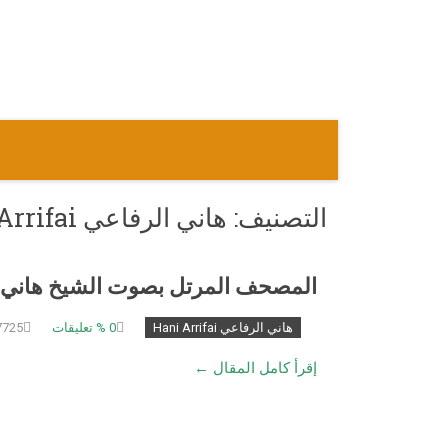
نتقل
لى
لمحتوى
التصنيف:
هاني الرفاعي Hani Arrifai
المصحف المرتل بصوت الشيخ هاني 
هاني الرفاعي Hani Arrifai
0
% تعليقات
7725 مشاهد
إقرأ كامل المقال ←