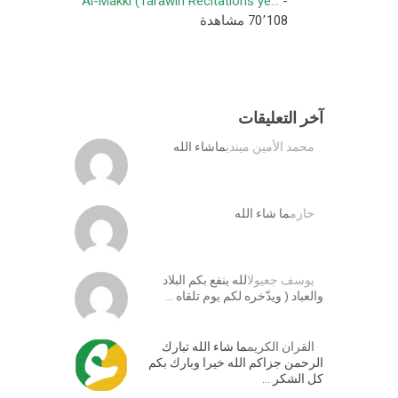
Al-Makki (Tarawih Recitations ye...
-
70٬108 مشاهدة
آخر التعليقات
محمد الأمين ميندي
ماشاء الله
حازم
ما شاء الله
يوسف جعيول
الله ينفع بكم البلاد
والعباد ( ويدّخره لكم يوم تلقاه …
القران الكريم
ما شاء الله تبارك
الرحمن جزاكم الله خيرا وبارك بكم
كل الشكر …