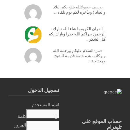
يوسف جعيول
الله ينفع بكم البلاد
والعباد ( ويدّخره لكم يوم تلقاه …
القران الكريم
ما شاء الله تبارك
الرحمن جزاكم الله خيرا وبارك بكم
كل الشكر …
حمزة
السلام عليكم ورحمة الله
وبركاته، هذه ختمة قديمة للشيخ
ومحتاجة …
تسجيل الدخول
اسم المستخدم
كلمة
حساب الموقع على
المرور
تليغرام