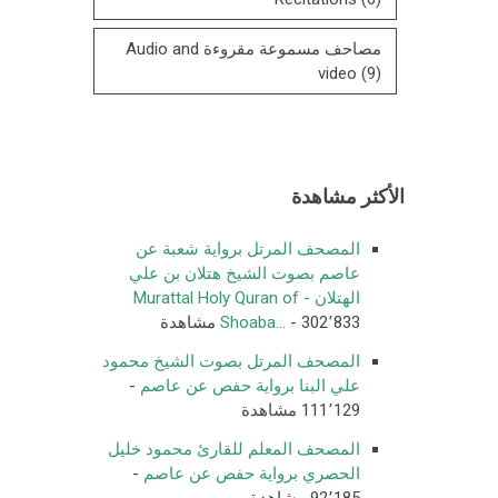
مصاحف مسموعة مقروءة Audio and
video
(9)
الأكثر مشاهدة
المصحف المرتل برواية شعبة عن
عاصم بصوت الشيخ هتلان بن علي
الهتلان - Murattal Holy Quran of
- 302٬833 مشاهدة
Shoaba...
المصحف المرتل بصوت الشيخ محمود
علي البنا برواية حفص عن عاصم
-
111٬129 مشاهدة
المصحف المعلم للقارئ محمود خليل
الحصري برواية حفص عن عاصم
-
92٬185 مشاهدة