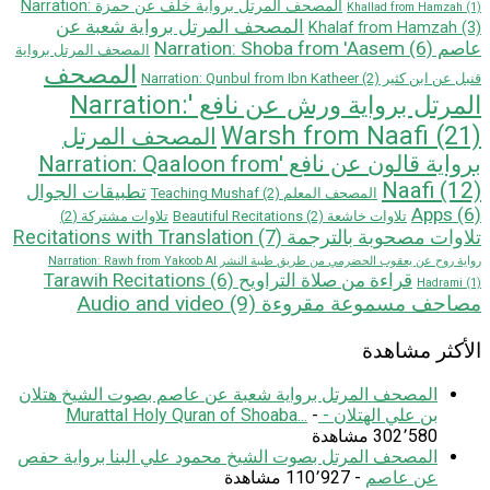
المصحف المرتل برواية خلف عن حمزة Narration:
Khallad from Hamzah
(1)
المصحف المرتل برواية شعبة عن
Khalaf from Hamzah
(3)
عاصم Narration: Shoba from 'Aasem
(6)
المصحف المرتل برواية
المصحف
قنبل عن ابن كثير Narration: Qunbul from Ibn Katheer
(2)
المرتل برواية ورش عن نافع 'Narration:
Warsh from Naafi
(21)
المصحف المرتل
بروایة قالون عن نافع 'Narration: Qaaloon from
Naafi
(12)
تطبيقات الجوال
المصحف المعلم Teaching Mushaf
(2)
Apps
(6)
تلاوات خاشعة Beautiful Recitations
(2)
تلاوات مشتركة
(2)
تلاوات مصحوبة بالترجمة Recitations with Translation
(7)
رواية روح عن يعقوب الحضرمي من طريق طيبة النشر Narration: Rawh from Yakoob Al
قراءة من صلاة التراويح Tarawih Recitations
(6)
Hadrami
(1)
مصاحف مسموعة مقروءة Audio and video
(9)
الأكثر مشاهدة
المصحف المرتل برواية شعبة عن عاصم بصوت الشيخ هتلان
بن علي الهتلان - Murattal Holy Quran of Shoaba...
-
302٬580 مشاهدة
المصحف المرتل بصوت الشيخ محمود علي البنا برواية حفص
عن عاصم
- 110٬927 مشاهدة