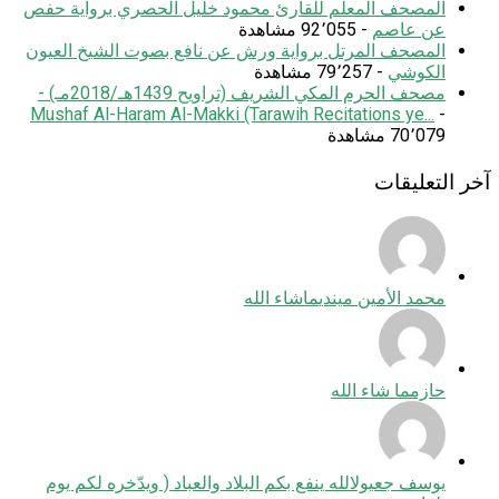
المصحف المعلم للقارئ محمود خليل الحصري برواية حفص
عن عاصم
- 92٬055 مشاهدة
المصحف المرتل برواية ورش عن نافع بصوت الشيخ العيون
الكوشي
- 79٬257 مشاهدة
مصحف الحرم المكي الشريف (تراويح 1439هـ/2018مـ) -
Mushaf Al-Haram Al-Makki (Tarawih Recitations ye...
-
70٬079 مشاهدة
آخر التعليقات
محمد الأمين ميندي
ماشاء الله
حازم
ما شاء الله
يوسف جعيول
الله ينفع بكم البلاد والعباد ( ويدّخره لكم يوم