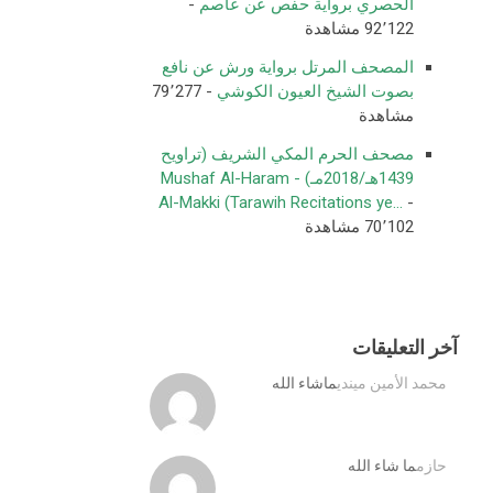
الحصري برواية حفص عن عاصم
-
92٬122 مشاهدة
المصحف المرتل برواية ورش عن نافع
بصوت الشيخ العيون الكوشي
- 79٬277
مشاهدة
مصحف الحرم المكي الشريف (تراويح
1439هـ/2018مـ) - Mushaf Al-Haram
Al-Makki (Tarawih Recitations ye...
-
70٬102 مشاهدة
آخر التعليقات
محمد الأمين ميندي
ماشاء الله
حازم
ما شاء الله