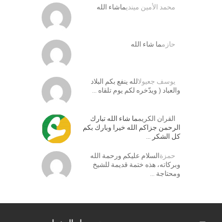
محمد الأمين ميندي
ماشاء الله
حازم
ما شاء الله
يوسف جعيول
الله ينفع بكم البلاد
والعباد ( ويدّخره لكم يوم تلقاه …
القران الكريم
ما شاء الله تبارك
الرحمن جزاكم الله خيرا وبارك بكم
كل الشكر …
حمزة
السلام عليكم ورحمة الله
وبركاته، هذه ختمة قديمة للشيخ
ومحتاجة …