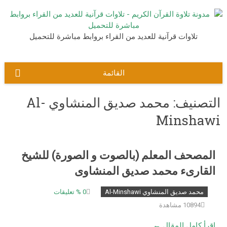
نتقل
لى
لمحتوى
تلاوات قرآنية للعديد من القراء بروابط مباشرة للتحميل
القائمة
التصنيف:
محمد صديق المنشاوي Al-
Minshawi
المصحف المعلم (بالصوت و الصورة) للشيخ
القارىء محمد صديق المنشاوى
محمد صديق المنشاوي Al-Minshawi
0
% تعليقات
10894 مشاهدة
إقرأ كامل المقال ←