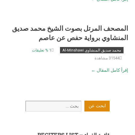
المصحف المرتل بصوت الشيخ محمد صديق
المنشاوي برواية حفص عن عاصم
محمد صديق المنشاوي Al-Minshawi
1
% تعليقات
31544 مشاهدة
إقرأ كامل المقال ←
ابحث
ابحث عن
عن
قائمة القراء – RECITERS LIST