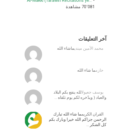
Al-Makki (Tarawih Recitations ye...
-
70٬081 مشاهدة
آخر التعليقات
محمد الأمين ميندي
ماشاء الله
حازم
ما شاء الله
يوسف جعيول
الله ينفع بكم البلاد
والعباد ( ويدّخره لكم يوم تلقاه …
القران الكريم
ما شاء الله تبارك
الرحمن جزاكم الله خيرا وبارك بكم
كل الشكر …