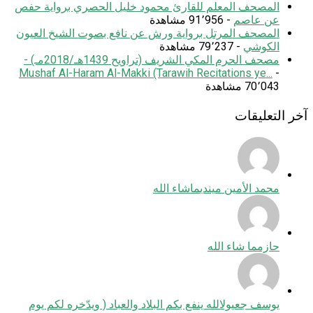
المصحف المعلم للقارئ محمود خليل الحصري برواية حفص
عن عاصم
- 91٬956 مشاهدة
المصحف المرتل برواية ورش عن نافع بصوت الشيخ العيون
الكوشي
- 79٬237 مشاهدة
مصحف الحرم المكي الشريف (تراويح 1439هـ/2018مـ) -
Mushaf Al-Haram Al-Makki (Tarawih Recitations ye...
-
70٬043 مشاهدة
آخر التعليقات
محمد الأمين ميندي
ماشاء الله
حازم
ما شاء الله
يوسف جعيول
الله ينفع بكم البلاد والعباد ( ويدّخره لكم يوم