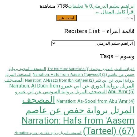
ابراهيم سليم الدرملي
0
% تعليقات
7138 مشاهدة
إقرأ كامل المقال ←
ابحث
ابحث عن
عن
قائمة القراء – Reciters List
قائمة
القراء
–
وسوم – Tags
Reciters
List
المصحف المجود برواية
القراءات العشر الصغرى مجتمعة The ten minor Narrations
(1)
حفص عن عاصم Narration: Hafs from 'Aasem (Tajweed)
(2)
المصحف المرتل
المصحف
برواية البزي عن ابن كثير Narration: Al-Bazzi from Ibn Katheer
(2)
المرتل برواية الدوري عن أبي عمرو Narration: Al Douri from
Abu 'Amr
(5)
المصحف المرتل برواية السوسي عن أبي عمرو
المصحف
Narration: As-Soosi from Abu 'Amr
(4)
المرتل برواية حفص عن عاصم
Narration: Hafs from 'Aasem
(Tarteel)
(67)
المصحف المرتل برواية خلاد عن حمزة Narration: