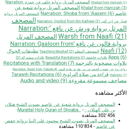
المصحف المرتل برواية خلف عن حمزة Narration:
Khallad from Hamzah
(1)
المصحف المرتل برواية شعبة عن
Khalaf from Hamzah
(3)
عاصم Narration: Shoba from 'Aasem
(6)
المصحف المرتل برواية
المصحف
قنبل عن ابن كثير Narration: Qunbul from Ibn Katheer
(2)
المرتل برواية ورش عن نافع 'Narration:
Warsh from Naafi
(21)
المصحف المرتل
بروایة قالون عن نافع 'Narration: Qaaloon from
Naafi
(12)
تطبيقات الجوال
المصحف المعلم Teaching Mushaf
(2)
Apps
(6)
تلاوات خاشعة Beautiful Recitations
(2)
تلاوات مشتركة
(2)
تلاوات مصحوبة بالترجمة Recitations with Translation
(7)
رواية روح عن يعقوب الحضرمي من طريق طيبة النشر Narration: Rawh from Yakoob Al
قراءة من صلاة التراويح Tarawih Recitations
(6)
Hadrami
(1)
مصاحف مسموعة مقروءة Audio and video
(9)
الأكثر مشاهدة
المصحف المرتل برواية شعبة عن عاصم بصوت الشيخ هتلان
بن علي الهتلان - Murattal Holy Quran of Shoaba...
-
302٬456 مشاهدة
المصحف المرتل بصوت الشيخ محمود علي البنا برواية حفص
عن عاصم
- 110٬834 مشاهدة