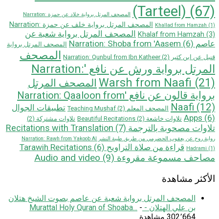
(Tarteel)
(67)
المصحف المرتل برواية خلاد عن حمزة Narration:
المصحف المرتل برواية خلف عن حمزة Narration:
Khallad from Hamzah
(1)
المصحف المرتل برواية شعبة عن
Khalaf from Hamzah
(3)
عاصم Narration: Shoba from 'Aasem
(6)
المصحف المرتل برواية
المصحف
قنبل عن ابن كثير Narration: Qunbul from Ibn Katheer
(2)
المرتل برواية ورش عن نافع 'Narration:
Warsh from Naafi
(21)
المصحف المرتل
بروایة قالون عن نافع 'Narration: Qaaloon from
Naafi
(12)
تطبيقات الجوال
المصحف المعلم Teaching Mushaf
(2)
Apps
(6)
تلاوات خاشعة Beautiful Recitations
(2)
تلاوات مشتركة
(2)
تلاوات مصحوبة بالترجمة Recitations with Translation
(7)
رواية روح عن يعقوب الحضرمي من طريق طيبة النشر Narration: Rawh from Yakoob Al
قراءة من صلاة التراويح Tarawih Recitations
(6)
Hadrami
(1)
مصاحف مسموعة مقروءة Audio and video
(9)
الأكثر مشاهدة
المصحف المرتل برواية شعبة عن عاصم بصوت الشيخ هتلان
بن علي الهتلان - Murattal Holy Quran of Shoaba...
-
302٬664 مشاهدة