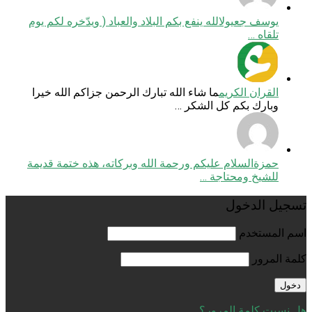
يوسف جعيول
الله ينفع بكم البلاد والعباد ( ويدّخره لكم يوم
تلقاه …
القران الكريم
ما شاء الله تبارك الرحمن جزاكم الله خيرا
وبارك بكم كل الشكر …
حمزة
السلام عليكم ورحمة الله وبركاته، هذه ختمة قديمة
للشيخ ومحتاجة …
تسجيل الدخول
اسم المستخدم
كلمة المرور
هل نسيت كلمة المرور؟