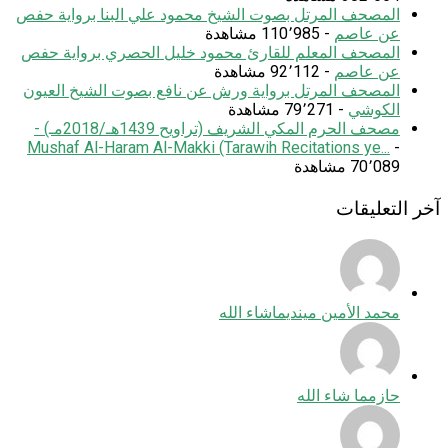
المصحف المرتل بصوت الشيخ محمود علي البنا برواية حفص
عن عاصم
- 110٬985 مشاهدة
المصحف المعلم للقارئ محمود خليل الحصري برواية حفص
عن عاصم
- 92٬112 مشاهدة
المصحف المرتل برواية ورش عن نافع بصوت الشيخ العيون
الكوشي
- 79٬271 مشاهدة
مصحف الحرم المكي الشريف (تراويح 1439هـ/2018مـ) -
Mushaf Al-Haram Al-Makki (Tarawih Recitations ye...
-
70٬089 مشاهدة
آخر التعليقات
محمد الأمين ميندي
ماشاء الله
حازم
ما شاء الله